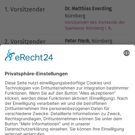
1. Vorsitzender
Dr. Matthias Everding
,
Nürnberg
Vorsitzender des Vorstands der
Sparkasse Nürnberg i. R,
2. Vorsitzender
Peter Frank
, Nürnberg
Geschäftsführer der STAUB GmbH
& Co KG
Schatzmeister
Dirk Helmbrecht
, Nürnberg
Vorstandsvorsitzender VR Bank
Metropolregion Nürnberg eG
SATZUNG
Satzung-Freundeskreis-ION.pdf