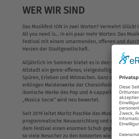
WER WIR SIND
Das Musikfest ION in zwei Worten? Vermehrt Glück! In
All you need is... In ein paar mehr Worten: Das Musi
Festival mit einem umarmenden, offenen und durchl
Herzen der Stadtgesellschaft.
Alljährlich im Sommer bietet es in den schönsten K
Altstadt ein genre-offenes, vielgestaltiges Festiv
Spüren, Erleben und Mitmachen. Ganz organisch un
erklingen Meisterwerke der Chorsinfonik, feinster Ja
ikonische Werke des Pop und A-cappella-Kunst in ei
„Musica Sacra“ wird neu bewertet.
Seit 2019 leitet Moritz Puschke das Musikfest ION. S
programmatische Neuausrichtung und seine Angebot
dem Festival einen enormen Schub gegeben. Mittle
so viele Besucher zu den Konzerten wie vor seinem 