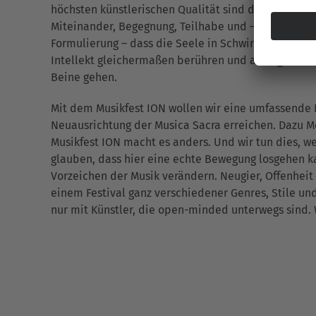
höchsten künstlerischen Qualität sind die Leitlinien
Miteinander, Begegnung, Teilhabe und – vielleicht 
Formulierung – dass die Seele in Schwingung gerät. 
Intellekt gleichermaßen berühren und auch gerne i
Beine gehen.
Mit dem Musikfest ION wollen wir eine umfassend
Neuausrichtung der Musica Sacra erreichen. Dazu Mo
Musikfest ION macht es anders. Und wir tun dies, wei
glauben, dass hier eine echte Bewegung losgehen ka
Vorzeichen der Musik verändern. Neugier, Offenhei
einem Festival ganz verschiedener Genres, Stile und
nur mit Künstler, die open-minded unterwegs sind.