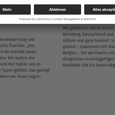
 des Festivals Dialog,
war. 1951 veranstalteten di
eine altmodische
Altstadt-Kirchen in Nürnberg
Die Musik soll Herz und
Internationale Orgelwoche N
n den Bauch und in die
Mit geistlicher Musik wurde
Nürnberg, Deutschland und 
e Neubewertung und
Gräben und ganz konkret: S
ritz Puschke: „Das
gebaut – zusammen mit Küns
l wir zutiefst daran
Belgien... Die spirituelle u
nn. Wir wollen die
dargeboten in einzigartigen
t und Mut haben uns zu
Musikfest ION bis heute träg
 Typen geführt. Das gelingt
 Wenn wir ihnen sagen: