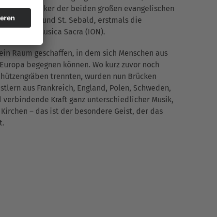
e Kirchenmusiker der beiden großen evangelischen
, St. Lorenz und St. Sebald, erstmals die
ürnberg – Musica Sacra (ION).
 ein Raum geschaffen, in dem sich Menschen aus
Europa begegnen können. Wo kurz zuvor noch
chützengräben trennten, wurden nun Brücken
tlern aus Frankreich, England, Polen, Schweden,
nd verbindende Kraft ganz unterschiedlicher Musik,
 Kirchen – das ist der besondere Geist, der das
t.