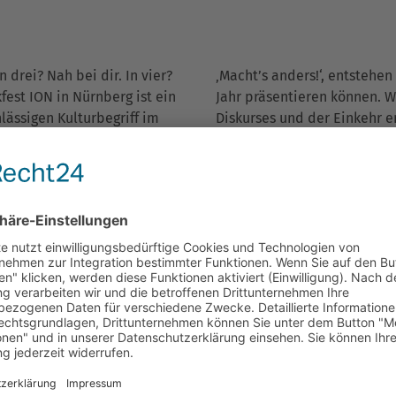
 drei? Nah bei dir. In vier?
‚Macht’s anders!‘, entstehe
kfest ION in Nürnberg ist ein
Jahr präsentieren können. Wi
ässigen Kulturbegriff im
Diskurses und der Einkehr er
beatmen die Räume und brin
wir eine enorme Transformat
irchen der Nürnberger
unserer Philosophie und de
alprogramm zum Hören, Sehen,
Publikum derzeit um 20–30 %
d selbstverständlich
geht gerade durch die Decke
zz, Uraufführungen,
nem Festival. Der Begriff
Mit Musica Sacra die Mensch
Gründerväter des Festivals –
vor, hinter und auf der Bü
ein Kulturverständnis, seine
sendeten sechs Jahre nach 
e zur Partizipation haben
Narbenlandschaft, von Nürn
rweile kommen fast fünfmal
geistlichen Erneuerung aus.
Amtsantritt. Neben der
Orgeln und die Vision von F