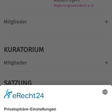
Rottach-Egern
Regierungspräsident a. D.
Mitglieder
KURATORIUM
Mitglieder
SATZUNG
Präambel