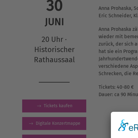
30
Anna Prohaska, S
Eric Schneider, K
JUNI
Anna Prohaska zäh
wieder mit bemer
20 Uhr ·
zurück, der sich
Historischer
hat sie ein Prog
Rathaussaal
Jahrhundertwende 
verschiedene Aspe
Schrecken, die Rea
Tickets: 40-80 €
Dauer: ca 90 Minu
Tickets kaufen
Digitale Konzertmappe