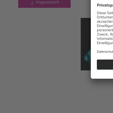
Programmheft
vergröße