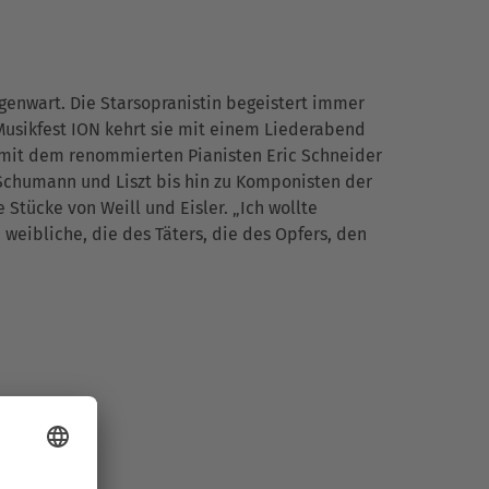
genwart. Die Starsopranistin begeistert immer
ikfest ION kehrt sie mit einem Liederabend
 mit dem renommierten Pianisten Eric Schneider
Schumann und Liszt bis hin zu Komponisten der
tücke von Weill und Eisler. „Ich wollte
weibliche, die des Täters, die des Opfers, den