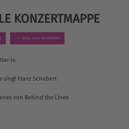
ALE KONZERTMAPPE
t
Infos zum Konzertort
tler:in
 singt Franz Schubert
enes von Behind the Lines