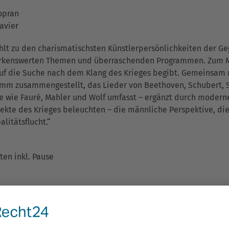
opran
lavier
lt zu den charismatischsten Künstlerpersönlichkeiten der Ge
kenswerten Themen und überraschenden Programmen. Zum Mus
 auf die Suche nach dem Klang des Krieges begibt. Gemeinsam
ramm zusammengestellt, das Lieder von Beethoven, Schubert, 
wie Fauré, Mahler und Wolf umfasst – ergänzt durch moderne S
kte des Krieges beleuchten – die männliche Perspektive, die 
litätsflucht.“
ten inkl. Pause