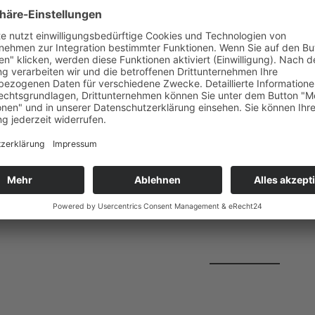
rn
vergrößern
v