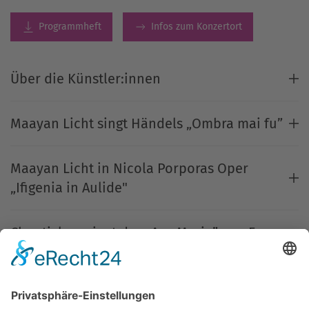
Programmheft
Infos zum Konzertort
Über die Künstler:innen
Maayan Licht singt Händels „Ombra mai fu”
Maayan Licht in Nicola Porporas Oper
„Ifigenia in Aulide"
Chanticleer singt das „Ave Maria” von Franz
Biebl
Solomon’s Knot mit Bachs „Tönet, ihr